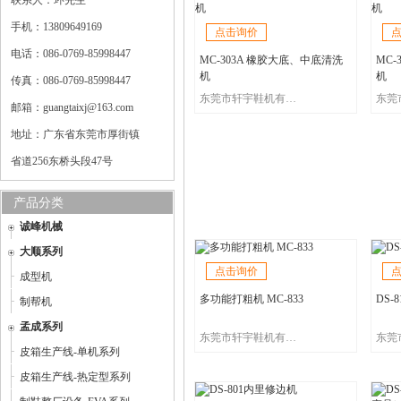
联系人：环先生
手机：13809649169
点击询价
电话：086-0769-85998447
MC-303A 橡胶大底、中底清洗
MC-
机
机
传真：086-0769-85998447
东莞市轩宇鞋机有限公司
邮箱：guangtaixj@163.com
地址：广东省东莞市厚街镇
省道256东桥头段47号
产品分类
诚峰机械
大顺系列
点击询价
成型机
多功能打粗机 MC-833
DS-
制帮机
孟成系列
东莞市轩宇鞋机有限公司
皮箱生产线-单机系列
皮箱生产线-热定型系列